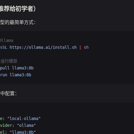
ma（推荐给初学者）
型的最简单方式：
llama
sSL
 https://ollama.ai/install.sh
 |
 sh
并运行模型
pull
 llama3:8b
run
 llama3:8b
t 中配置：
e
: 
"local-ollama"
vider
: 
"ollama"
el
: 
"llama3:8b"