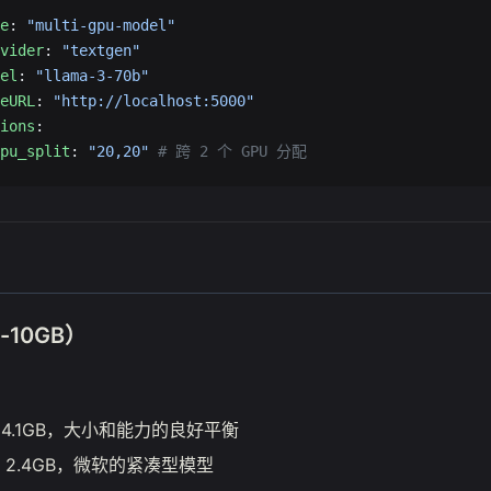
e
: 
"multi-gpu-model"
vider
: 
"textgen"
el
: 
"llama-3-70b"
eURL
: 
"http://localhost:5000"
ions
:
pu_split
: 
"20,20"
 # 跨 2 个 GPU 分配
10GB）
4.1GB，大小和能力的良好平衡
：2.4GB，微软的紧凑型模型