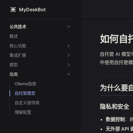
MyDeskBot
Skip to content
Sidebar Navigation
公共技术
如何自
概述
核心功能
自托管 AI 模
集成扩展
中使用自托管模
模型
指南
Ollama指南
为什么要
自托管模型
自定义提供商
隐私和安全
理解配置
数据控制
：
无外部 API 