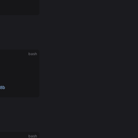
bash
8b
bash