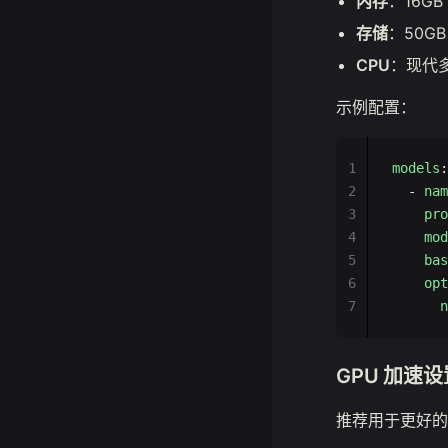
内存
：16GB
存储
：50G
CPU
：现代
示例配置：
1
models
:
2
  - 
nam
3
    pro
4
    mod
5
    bas
6
    opt
7
      n
GPU 加速设
推荐用于更好的