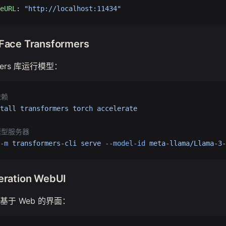
eURL
: 
"http://localhost:11434"
 Face Transformers
rmers 库运行模型：
依赖
tall
 transformers
 torch
 accelerate
模型服务器
-m
 transformers-cli
 serve
 --model-id
 meta-llama/Llama-3-
eration WebUI
于 Web 的界面：