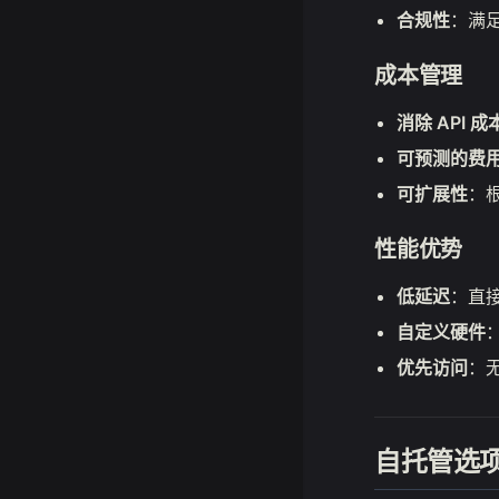
合规性
：满
成本管理
消除 API 成
可预测的费
可扩展性
：
性能优势
低延迟
：直
自定义硬件
优先访问
：
自托管选