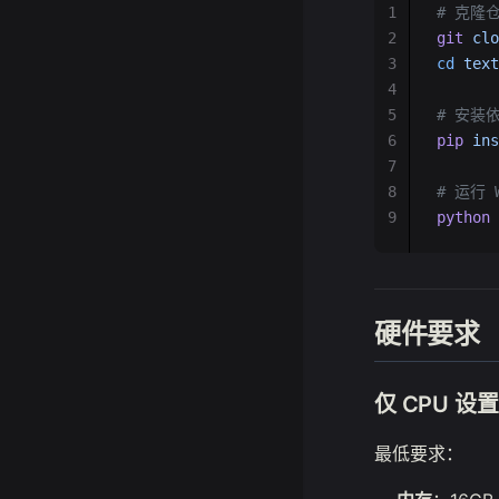
1
# 克隆
2
git
 clo
3
cd
 text
4
5
# 安装
6
pip
 ins
7
8
# 运行 W
9
python
 
硬件要求
仅 CPU 设置
最低要求：