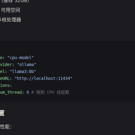
（推荐 32GB）
B 可用空间
多核处理器
e
: 
"cpu-model"
vider
: 
"ollama"
el
: 
"llama3:8b"
eURL
: 
"http://localhost:11434"
ions
:
um_thread
: 
8
 # 限制 CPU 线程数
置
性能：