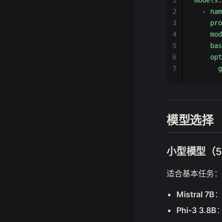
1
models
:
2
  - 
nam
3
    pro
4
    mod
5
    bas
6
    opt
7
      g
模型选择
小型模型（5-
适合基本任务：
Mistral 7B
：
Phi-3 3.8B