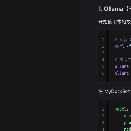
1. Olla
开始使用本地模
1
# 安装 O
2
curl
 -f
3
4
# 拉取
5
ollama
 
6
ollama
 
在 MyDeskBo
1
models
:
2
  - 
nam
3
    pro
4
    mod