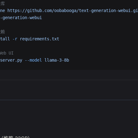
仓库
ne
 https://github.com/oobabooga/text-generation-webui.gi
-generation-webui
依赖
tall
 -r
 requirements.txt
eb UI
server.py
 --model
 llama-3-8b