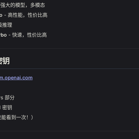
最强大的模型，多模态
o
- 高性能，性价比高
级推理
rbo
- 快速，性价比高
密钥
rm.openai.com
ys 部分
I 密钥
只能看到一次！）