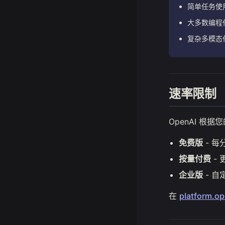
简单任务使用 G
大多数编程任务
复杂多模态任
速率限制
OpenAI 根
免费版
- 每
按量付费
- 
企业版
- 自
在
platform.o