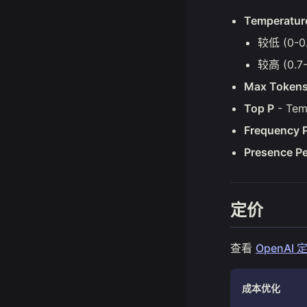
Temperatur
较低 (0-0
较高 (0.7
Max Token
Top P
- Te
Frequency P
Presence Pe
定价
查看
OpenAI 
成本优化