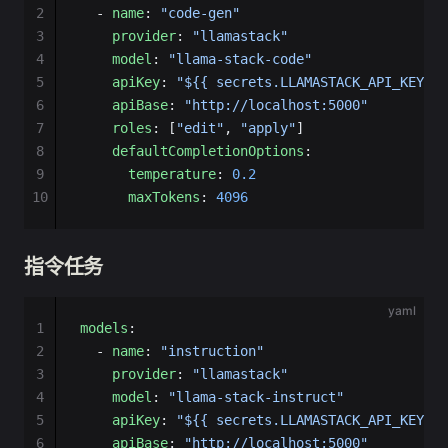
2
  - 
name
: 
"code-gen"
3
    provider
: 
"llamastack"
4
    model
: 
"llama-stack-code"
5
    apiKey
: 
"${{ secrets.LLAMASTACK_API_KEY }}
6
    apiBase
: 
"http://localhost:5000"
7
    roles
: [
"edit"
, 
"apply"
]
8
    defaultCompletionOptions
:
9
      temperature
: 
0.2
10
      maxTokens
: 
4096
指令任务
yaml
1
models
:
2
  - 
name
: 
"instruction"
3
    provider
: 
"llamastack"
4
    model
: 
"llama-stack-instruct"
5
    apiKey
: 
"${{ secrets.LLAMASTACK_API_KEY }}
6
    apiBase
: 
"http://localhost:5000"