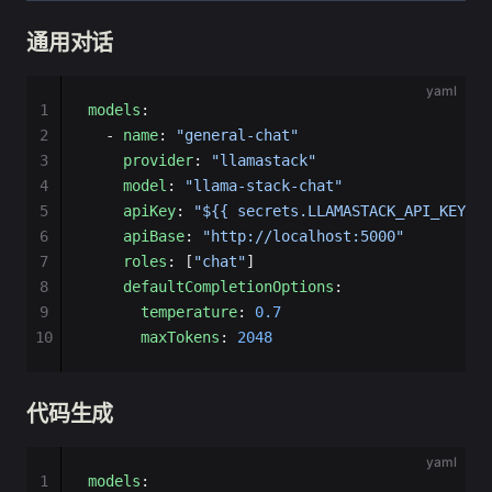
通用对话
yaml
1
models
:
2
  - 
name
: 
"general-chat"
3
    provider
: 
"llamastack"
4
    model
: 
"llama-stack-chat"
5
    apiKey
: 
"${{ secrets.LLAMASTACK_API_KEY }}
6
    apiBase
: 
"http://localhost:5000"
7
    roles
: [
"chat"
]
8
    defaultCompletionOptions
:
9
      temperature
: 
0.7
10
      maxTokens
: 
2048
代码生成
yaml
1
models
: