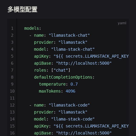
多模型配置
yaml
1
models
:
2
  - 
name
: 
"llamastack-chat"
3
    provider
: 
"llamastack"
4
    model
: 
"llama-stack-chat"
5
    apiKey
: 
"${{ secrets.LLAMASTACK_API_KEY }}
6
    apiBase
: 
"http://localhost:5000"
7
    roles
: [
"chat"
]
8
    defaultCompletionOptions
:
9
      temperature
: 
0.7
10
      maxTokens
: 
4096
11
12
  - 
name
: 
"llamastack-code"
13
    provider
: 
"llamastack"
14
    model
: 
"llama-stack-code"
15
    apiKey
: 
"${{ secrets.LLAMASTACK_API_KEY }}
16
    apiBase
: 
"http://localhost:5000"