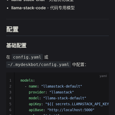
llama-stack-code
- 代码专用模型
配置
基础配置
在
或
config.yaml
中配置：
~/.mydeskbot/config.yaml
yaml
1
models
:
2
  - 
name
: 
"llamastack-default"
3
    provider
: 
"llamastack"
4
    model
: 
"llama-stack-default"
5
    apiKey
: 
"${{ secrets.LLAMASTACK_API_KEY }}
6
    apiBase
: 
"http://localhost:5000"