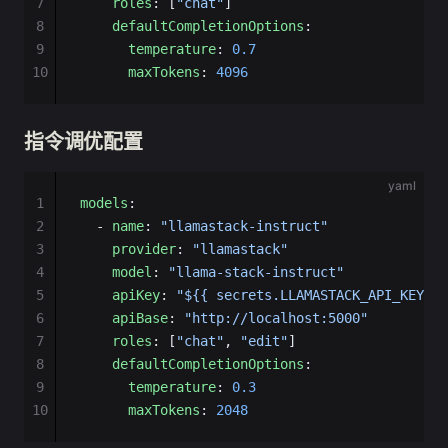
7
    roles
: [
"chat"
]
8
    defaultCompletionOptions
:
9
      temperature
: 
0.7
10
      maxTokens
: 
4096
指令调优配置
yaml
1
models
:
2
  - 
name
: 
"llamastack-instruct"
3
    provider
: 
"llamastack"
4
    model
: 
"llama-stack-instruct"
5
    apiKey
: 
"${{ secrets.LLAMASTACK_API_KEY }}
6
    apiBase
: 
"http://localhost:5000"
7
    roles
: [
"chat"
, 
"edit"
]
8
    defaultCompletionOptions
:
9
      temperature
: 
0.3
10
      maxTokens
: 
2048