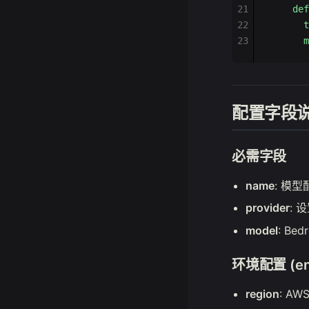
21
    def
22
      t
23
      m
配置字段
必需字段
name
: 模
provider
: 
model
: Bed
环境配置 (en
region
: A