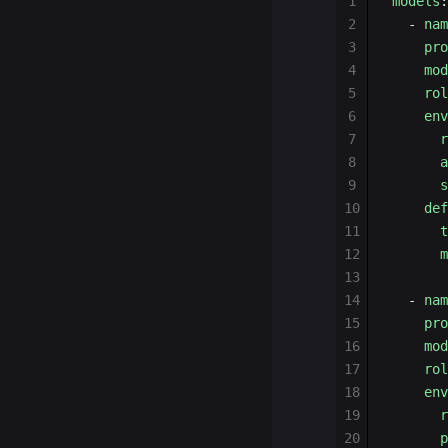
1
models
:
2
  - 
nam
3
    pro
4
    mod
5
    rol
6
    env
7
      r
8
      a
9
      s
10
    def
11
      t
12
      m
13
14
  - 
nam
15
    pro
16
    mod
17
    rol
18
    env
19
      r
20
      p