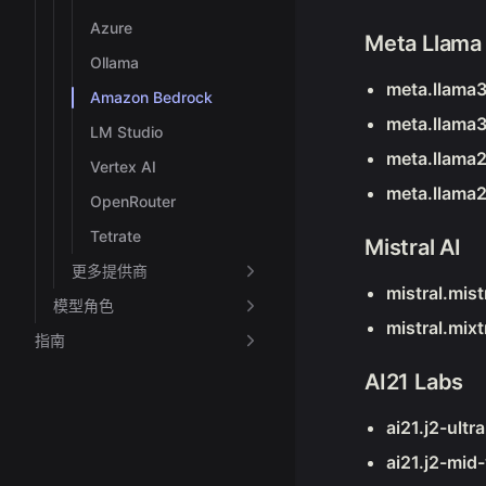
Azure
Meta Llama
Ollama
meta.llama3
Amazon Bedrock
meta.llama3
LM Studio
meta.llama
Vertex AI
meta.llama
OpenRouter
Tetrate
Mistral AI
更多提供商
mistral.mist
模型角色
mistral.mix
指南
AI21 Labs
ai21.j2-ultr
ai21.j2-mid