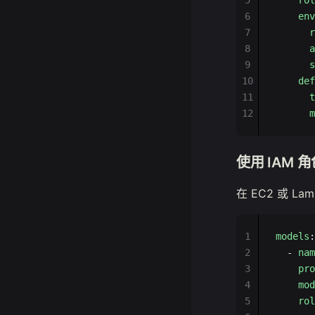
5
    rol
6
    env
7
      r
8
      a
9
      s
10
    def
11
      t
12
      m
使用 IAM 
在 EC2 或 L
1
models
:
2
  - 
nam
3
    pro
4
    mod
5
    rol