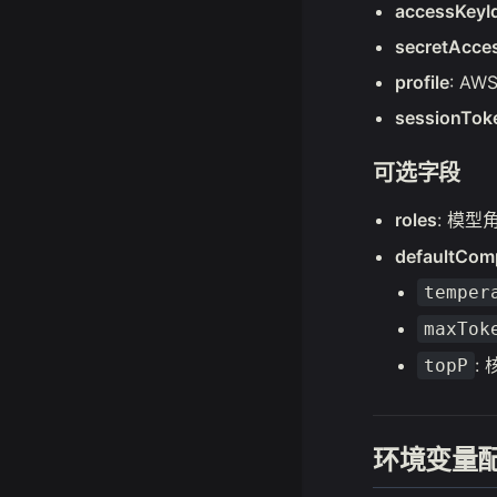
accessKeyI
secretAcce
profile
: A
sessionTok
可选字段
roles
: 模型角
defaultCom
temper
maxTok
:
topP
环境变量