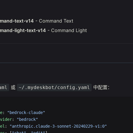
mand-text-v14
- Command Text
mand-light-text-v14
- Command Light
或
中配置：
aml
~/.mydeskbot/config.yaml
e
: 
"bedrock-claude"
vider
: 
"bedrock"
el
: 
"anthropic.claude-3-sonnet-20240229-v1:0"