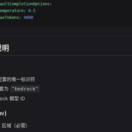
aultCompletionOptions
:
emperature
: 
0.5
axTokens
: 
4000
说明
型配置的唯一标识符
设置为
"bedrock"
rock 模型 ID
v)
WS 区域（必需）