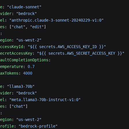
e
: 
"claude-sonnet"
vider
: 
"bedrock"
el
: 
"anthropic.claude-3-sonnet-20240229-v1:0"
es
: [
"chat"
, 
"edit"
]
:
egion
: 
"us-west-2"
ccessKeyId
: 
"${{ secrets.AWS_ACCESS_KEY_ID }}"
ecretAccessKey
: 
"${{ secrets.AWS_SECRET_ACCESS_KEY }}"
aultCompletionOptions
:
emperature
: 
0.7
axTokens
: 
4000
e
: 
"llama3-70b"
vider
: 
"bedrock"
el
: 
"meta.llama3-70b-instruct-v1:0"
es
: [
"chat"
]
:
egion
: 
"us-west-2"
rofile
: 
"bedrock-profile"