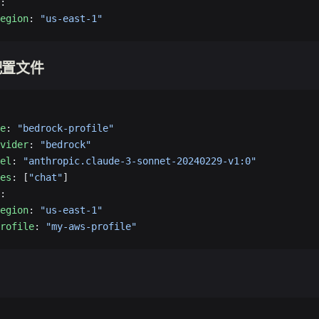
:
egion
: 
"us-east-1"
配置文件
e
: 
"bedrock-profile"
vider
: 
"bedrock"
el
: 
"anthropic.claude-3-sonnet-20240229-v1:0"
es
: [
"chat"
]
:
egion
: 
"us-east-1"
rofile
: 
"my-aws-profile"