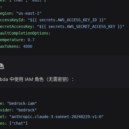
es
: [
"chat"
, 
"edit"
]
:
egion
: 
"us-east-1"
ccessKeyId
: 
"${{ secrets.AWS_ACCESS_KEY_ID }}"
ecretAccessKey
: 
"${{ secrets.AWS_SECRET_ACCESS_KEY }}"
aultCompletionOptions
:
emperature
: 
0.7
axTokens
: 
4000
角色
ambda 中使用 IAM 角色（无需密钥）：
e
: 
"bedrock-iam"
vider
: 
"bedrock"
el
: 
"anthropic.claude-3-sonnet-20240229-v1:0"
es
: [
"chat"
]