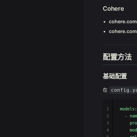
Cohere
cohere.com
cohere.com
配置方法
基础配置
在
config.y
1
models
:
2
  - 
nam
3
    pro
4
    mod