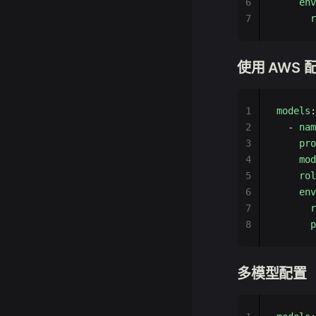
6
    env
7
      r
使用 AWS 
1
models
:
2
  - 
nam
3
    pro
4
    mod
5
    rol
6
    env
7
      r
8
      p
多模型配置